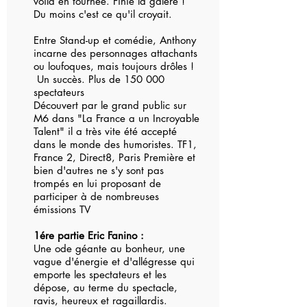
voilà en tournée. Finie la galère !
Du moins c'est ce qu'il croyait.
Entre Stand-up et comédie, Anthony
incarne des personnages attachants
ou loufoques, mais toujours drôles !
Un succès. Plus de 150 000
spectateurs
Découvert par le grand public sur
M6 dans "La France a un Incroyable
Talent" il a très vite été accepté
dans le monde des humoristes. TF1,
France 2, Direct8, Paris Première et
bien d'autres ne s'y sont pas
trompés en lui proposant de
participer à de nombreuses
émissions TV
1ére partie Eric Fanino :
Une ode géante au bonheur, une
vague d'énergie et d'allégresse qui
emporte les spectateurs et les
dépose, au terme du spectacle,
ravis, heureux et ragaillardis.